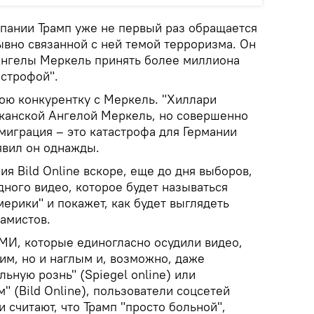
пании Трамп уже не первый раз обращается
ывно связанной с ней темой терроризма. Он
Ангелы Меркель принять более миллиона
астрофой".
вою конкурентку с Меркель. "Хиллари
иканской Ангелой Меркель, но совершенно
миграция – это катастрофа для Германии
явил он однажды.
я Bild Online вскоре, еще до дня выборов,
ного видео, которое будет называться
ерики" и покажет, как будет выглядеть
амистов.
СМИ, которые единогласно осудили видео,
ким, но и наглым и, возможно, даже
ную рознь" (Spiegel online) или
" (Bild Online), пользователи соцсетей
 считают, что Трамп "просто больной",