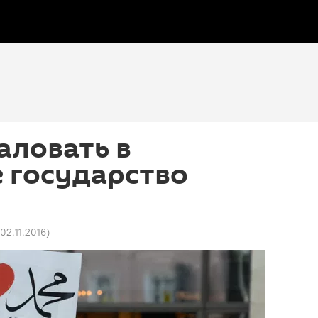
аловать в
 государство
 02.11.2016
)