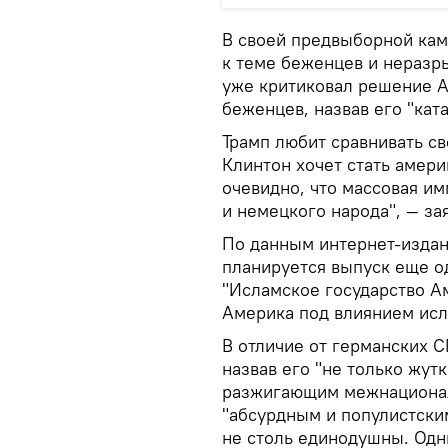
В своей предвыборной кам
к теме беженцев и неразр
уже критиковал решение 
беженцев, назвав его "кат
Трамп любит сравнивать с
Клинтон хочет стать амер
очевидно, что массовая им
и немецкого народа", — за
По данным интернет-издани
планируется выпуск еще од
"Исламское государство Ам
Америка под влиянием исл
В отличие от германских 
назвав его "не только жут
разжигающим межнациональ
"абсурдным и популистским
не столь единодушны. Одни