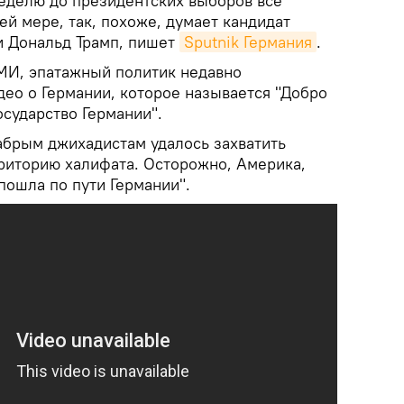
еделю до президентских выборов все
ей мере, так, похоже, думает кандидат
и Дональд Трамп, пишет
Sputnik Германия
.
МИ, эпатажный политик недавно
део о Германии, которое называется "Добро
сударство Германии".
абрым джихадистам удалось захватить
риторию халифата. Осторожно, Америка,
 пошла по пути Германии".