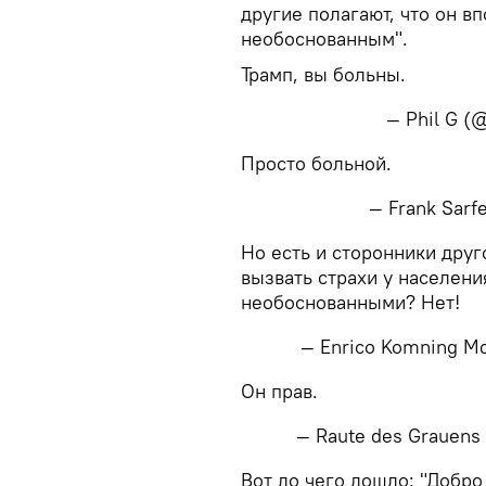
другие полагают, что он вп
необоснованным".
Трамп, вы больны.
— Phil G (
Просто больной.
— Frank Sarf
Но есть и сторонники друг
вызвать страхи у населени
необоснованными? Нет!
— Enrico Komning M
Он прав.
— Raute des Grauen
Вот до чего дошло: "Добро