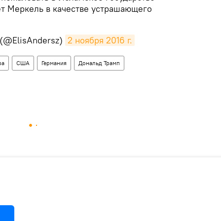
ет Меркель в качестве устрашающего
 (@ElisAndersz)
2 ноября 2016 г.
ра
США
Германия
Дональд Трамп