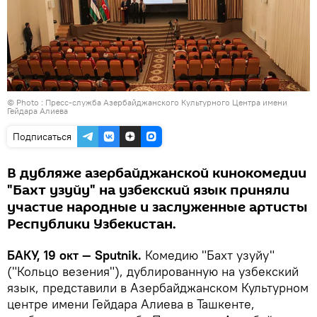
© Photo : Пресс-служба Азербайджанского Культурного Центра имени
Гейдара Алиева
Подписаться
В дубляже азербайджанской кинокомедии
"Бахт узуйу" на узбекский язык приняли
участие народные и заслуженные артисты
Республики Узбекистан.
БАКУ, 19 окт — Sputnik.
Комедию "Бахт узуйу"
("Кольцо везения"), дублированную на узбекский
язык, представили в Азербайджанском Культурном
центре имени Гейдара Алиева в Ташкенте,