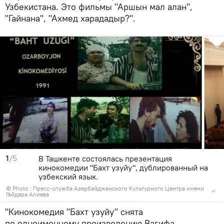
Узбекистана. Это фильмы "Аршын мал алан",
"Гайнана", "Ахмед харададыр?".
1
/5
В Ташкенте состоялась презентация
кинокомедии "Бахт узуйу", дублированный на
узбекский язык.
© Photo : Пресс-служба Азербайджанского Культурного Центра имени
Гейдара Алиева
"Кинокомедия "Бахт узуйу" снята
по одноименному произведению Вагифа