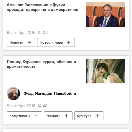
штат Флорида
ураган "Мэтью"
Амашов: Голосование в Грузии
проходит прозрачно и демократично
8 октября 2016, 15:03
Новости
Новости мира
Леонид Куравлев: кураж, обаяние и
драматичность
Фуад Мамедов-Пашабейли
8 октября 2016, 14:48
Колумнисты
Новости
Культура
Россия
ЖИЗНЬ