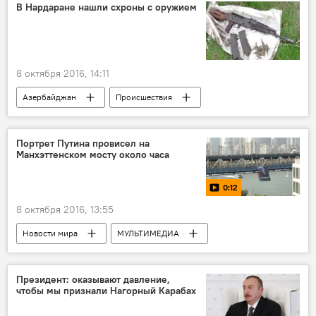
В Нардаране нашли схроны с оружием
8 октября 2016, 14:11
Азербайджан
Происшествия
Новости
ЖИЗНЬ
Портрет Путина провисел на
Манхэттенском мосту около часа
0:12
8 октября 2016, 13:55
Новости мира
МУЛЬТИМЕДИА
Россия
Видео
США
Нью-Йорк
Манхэттенский мост
Президент: оказывают давление,
чтобы мы признали Нагорный Карабах
Владимир Путин