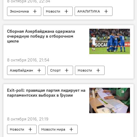
8 октября 2016, 22:34
Экономика
Новости
АНАЛИТИКА
Казахстан
Ильхам Шабан
Трубопровод
Транзит
Сборная Азербайджана одержала
очередную победу в отборочном
Экспорт нефти
Азербайджан
цикле
8 октября 2016, 21:54
Азербайджан
Спорт
Новости
ЖИЗНЬ
Exit-poll: правящая партия лидирует на
парламентских выборах в Грузии
8 октября 2016, 21:19
Новости
Новости мира