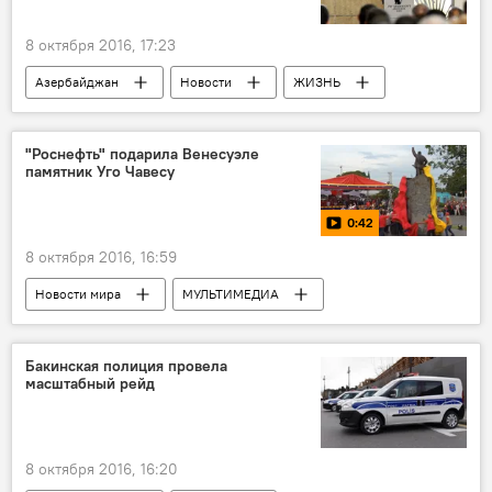
8 октября 2016, 17:23
Азербайджан
Новости
ЖИЗНЬ
"Роснефть" подарила Венесуэле
памятник Уго Чавесу
0:42
8 октября 2016, 16:59
Новости мира
МУЛЬТИМЕДИА
Россия
Видео
Венесуэла
город Сабанете
Уго Чавес
Бакинская полиция провела
масштабный рейд
Игорь Сечин
Сергей Казанцев
Роснефть
открытие памятника Уго Чавесу
8 октября 2016, 16:20