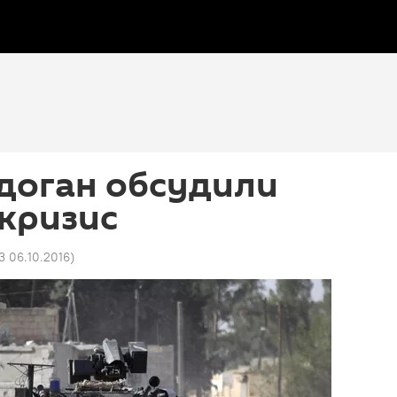
доган обсудили
кризис
3 06.10.2016
)