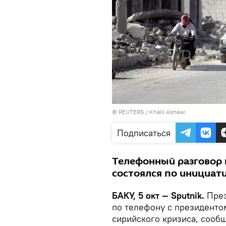
©
REUTERS
/ Khalil Ashawi
Подписаться
Телефонный разговор 
состоялся по инициат
БАКУ, 5 окт — Sputnik.
През
по телефону с президенто
сирийского кризиса, сооб