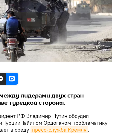
между лидерами двух стран
иве турецкой стороны.
идент РФ Владимир Путин обсудил
м Турции Тайипом Эрдоганом проблематику
щает в среду
пресс-служба Кремля
.