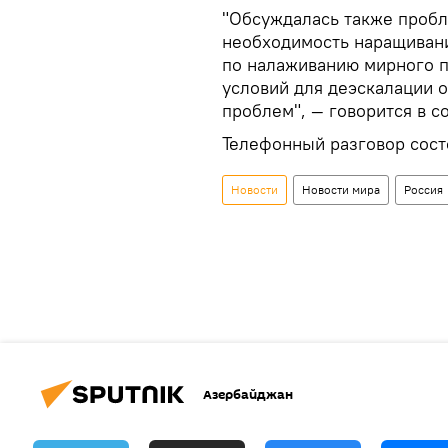
"Обсуждалась также пробл
необходимость наращиван
по налаживанию мирного п
условий для деэскалации 
проблем", — говорится в с
Телефонный разговор сост
Новости
Новости мира
Россия
Азербайджан