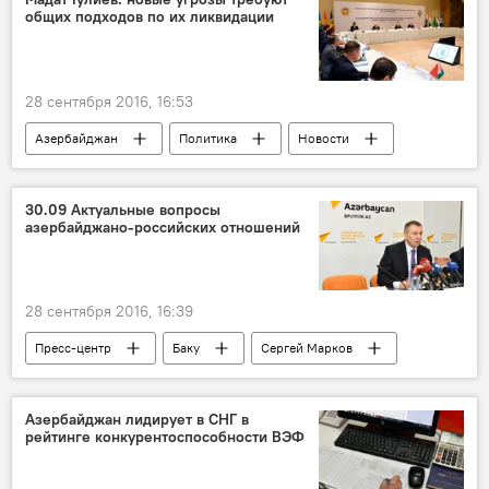
общих подходов по их ликвидации
ADEX 2016
Gürzə
28 сентября 2016, 16:53
Азербайджан
Политика
Новости
Новости мира
Баку
Мадат Гулиев
Фуад Алескеров
30.09 Актуальные вопросы
азербайджано-российских отношений
28 сентября 2016, 16:39
Пресс-центр
Баку
Сергей Марков
Ольга Козакова
Пресс-центр Sputnik
Азербайджан лидирует в СНГ в
рейтинге конкурентоспособности ВЭФ