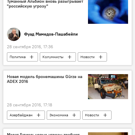
Туманный Альбион вновь разыгрывает
"российскую угрозу"
Фуад Мамедов-Пашабейли
28 сентября 2016, 17:36
Политика
Колумнисты
Новости
АНАЛИТИКА
Новости мира
Великобритания
Сергей Лавров
Новая модель бронемашины Gürzə на
ADEX 2016
Майкл Фэллон
Европейская армия
28 сентября 2016, 17:18
Азербайджан
Экономика
Новости
Баку
Министерство оборонной промышленности АР
Мадат Гулиев: новые угрозы требуют