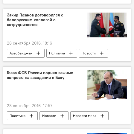
Новости мира
Россия
Китай
Филиппины
Александр Перенджиев
Закир Гасанов договорился с
белорусским коллегой о
Альянс
сотрудничестве
28 сентября 2016, 18:16
Азербайджан
Политика
Новости
Беларусь
Закир Гасанов
Андрей Равков
Министерство обороны АР
Глава ФСБ России поднял важные
вопросы на заседании в Баку
Министерство обороны Беларуси
Сотрудничество
28 сентября 2016, 17:57
Политика
Новости
Новости мира
Баку
Директор ФСБ России Александр Бортников