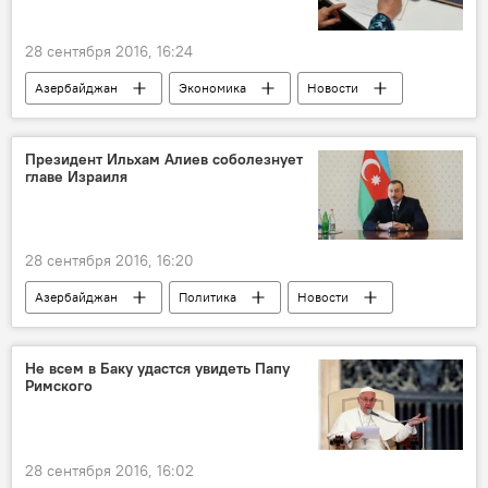
28 сентября 2016, 16:24
Азербайджан
Экономика
Новости
Всемирный экономический форум
Рейтинг
Конкурентоспособность
Президент Ильхам Алиев соболезнует
главе Израиля
28 сентября 2016, 16:20
Азербайджан
Политика
Новости
Новости мира
Израиль
Шимон Перес
Соболезнования
Не всем в Баку удастся увидеть Папу
Римского
28 сентября 2016, 16:02