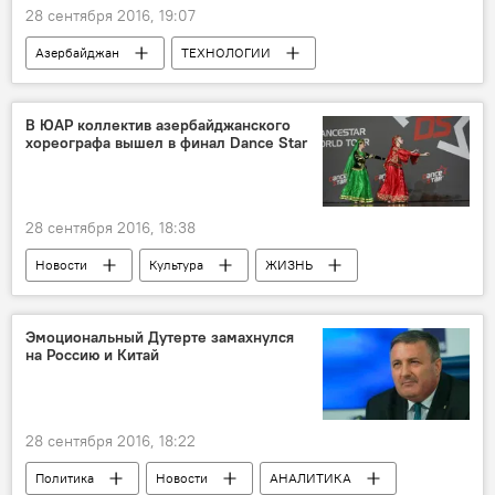
28 сентября 2016, 19:07
Азербайджан
ТЕХНОЛОГИИ
Новости
Культура
ЖИЗНЬ
Тогрул Мамедов
В ЮАР коллектив азербайджанского
хореографа вышел в финал Dance Star
Национальный совет по телевидению и радио (НСТР)
Религиозный телеканал
28 сентября 2016, 18:38
Новости
Культура
ЖИЗНЬ
ЮАР
Йоханнесбург
Азер Мирзоев
Dance Star
Танцевальный конкурс
Эмоциональный Дутерте замахнулся
на Россию и Китай
28 сентября 2016, 18:22
Политика
Новости
АНАЛИТИКА