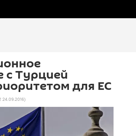
ионное
 с Турцией
риоритетом для ЕС
2 24.09.2016
)