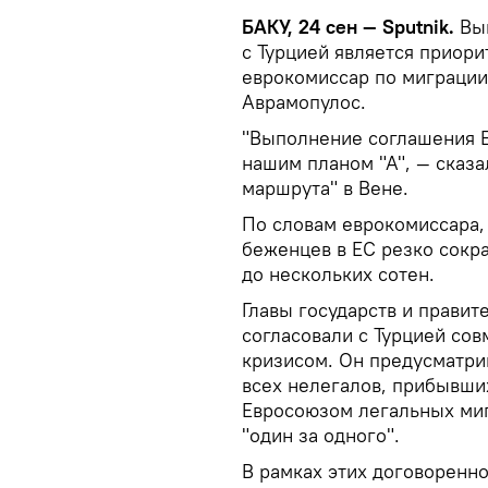
БАКУ, 24 сен — Sputnik.
Вып
с Турцией является приори
еврокомиссар по миграции
Аврамопулос.
"Выполнение соглашения Е
нашим планом "А", — сказа
маршрута" в Вене.
По словам еврокомиссара, 
беженцев в ЕС резко сокра
до нескольких сотен.
Главы государств и правит
согласовали с Турцией со
кризисом. Он предусматрив
всех нелегалов, прибывших
Евросоюзом легальных миг
"один за одного".
В рамках этих договоренн