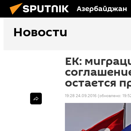
Азербайджан
Новости
ЕК: миграц
соглашение
остается п
19:28 24.09.2016
(обновлено:
19:5