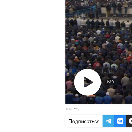
1:39
Воспроизвести
©
Ruptly
видео
Подписаться