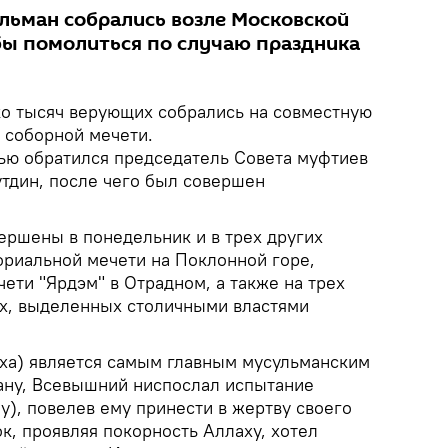
льман собрались возле Московской
бы помолиться по случаю праздника
ко тысяч верующих собрались на совместную
 соборной мечети.
ью обратился председатель Совета муфтиев
утдин, после чего был совершен
ршены в понедельник и в трех других
риальной мечети на Поклонной горе,
ети "Ярдэм" в Отрадном, а также на трех
х, выделенных столичными властями
ха) является самым главным мусульманским
ану, Всевышний ниспослал испытание
), повелев ему принести в жертву своего
к, проявляя покорность Аллаху, хотел