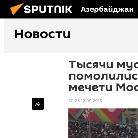
Азербайджан
Новости
Тысячи му
помолилис
мечети Мо
20:28 12.09.2016