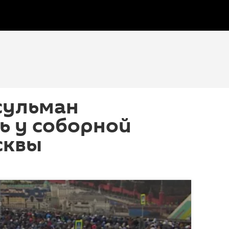
сульман
ь у соборной
сквы