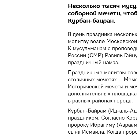
Несколько тысяч мусу
соборной мечети, что
Курбан-байран.
В день праздника несколь
молитву возле Московской
К мусульманам с проповед
России (СМР) Равиль Гайн
праздничный намаз.
Праздничные молитвы сове
столичных мечетях — Мемо
Исторической мечети и меч
дополнительных площадка
в разных районах города.
Курбан-Байрам (Ид-аль-Ад
праздником. Согласно Кор
пророку Ибрагиму (Аврааму
сына Исмаила. Когда проро