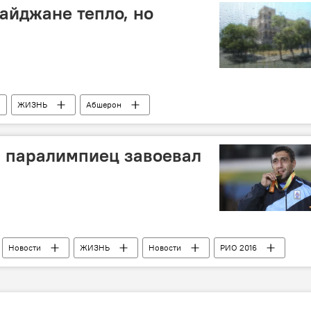
байджане тепло, но
ЖИЗНЬ
Абшерон
 ресурсов АР
Осадки
Тепло
 паралимпиец завоевал
Новости
ЖИЗНЬ
Новости
РИО 2016
етних Паралимпийских игр в Рио-де-Жанейро