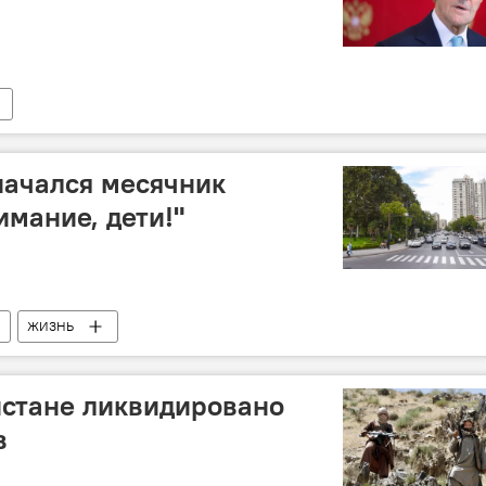
начался месячник
имание, дети!"
ЖИЗНЬ
истане ликвидировано
в