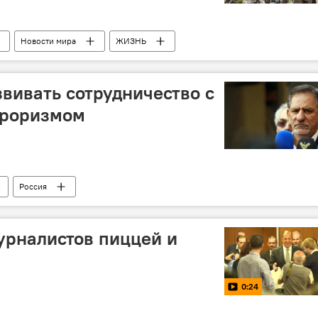
Новости мира
ЖИЗНЬ
вивать сотрудничество с
рроризмом
Россия
урналистов пиццей и
0:24