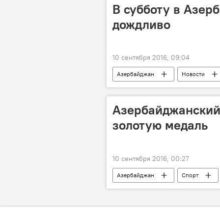
В субботу в Азер
дождливо
10 сентября 2016, 09:04
Азербайджан
Новости
Министерство экологии и природных
Азербайджанский
золотую медаль
10 сентября 2016, 00:27
Азербайджан
Спорт
дзюдоист Рамиль Гасымов
Л