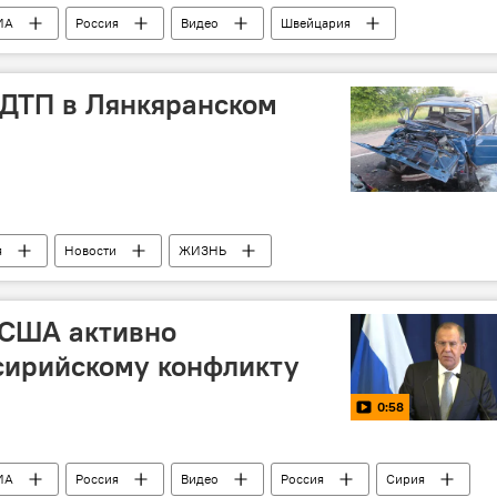
ИА
Россия
Видео
Швейцария
водка
журналисты
 ДТП в Лянкяранском
я
Новости
ЖИЗНЬ
 США активно
сирийскому конфликту
0:58
ИА
Россия
Видео
Россия
Сирия