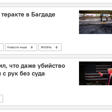
Джон Керри
переговоры по сирийскому конфликту
 теракте в Багдаде
Новости мира
ЖИЗНЬ
л, что даже убийство
с рук без суда