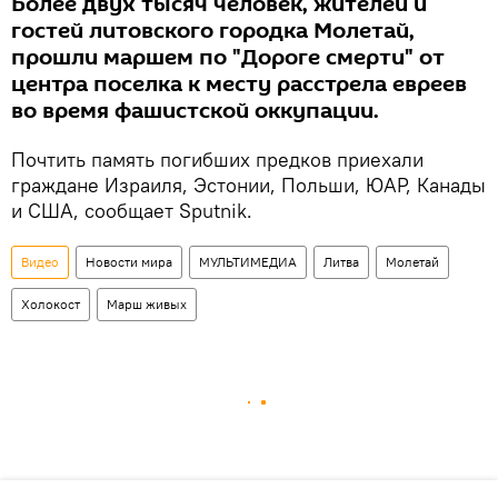
Более двух тысяч человек, жителей и
гостей литовского городка Молетай,
прошли маршем по "Дороге смерти" от
центра поселка к месту расстрела евреев
во время фашистской оккупации.
Почтить память погибших предков приехали
граждане Израиля, Эстонии, Польши, ЮАР, Канады
и США, сообщает Sputnik.
Видео
Новости мира
МУЛЬТИМЕДИА
Литва
Молетай
Холокост
Марш живых