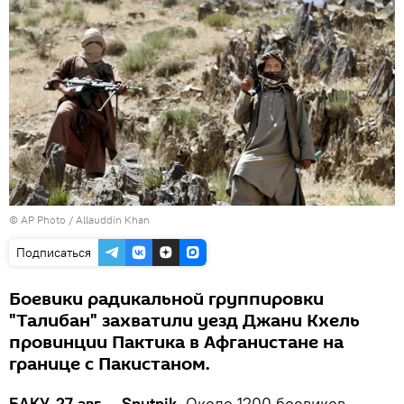
© AP Photo / Allauddin Khan
Подписаться
Боевики радикальной группировки
"Талибан" захватили уезд Джани Кхель
провинции Пактика в Афганистане на
границе с Пакистаном.
БАКУ, 27 авг — Sputnik.
Около 1200 боевиков