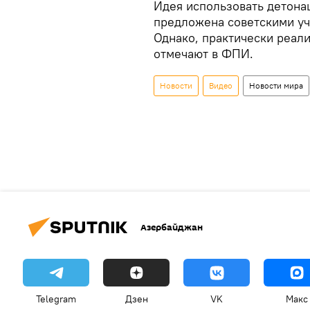
Идея использовать детон
предложена советскими уч
Однако, практически реали
отмечают в ФПИ.
Новости
Видео
Новости мира
Азербайджан
Telegram
Дзен
VK
Макс