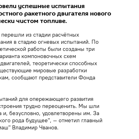
ровели успешные испытания
стного ракетного двигателя нового
чески чистом топливе.
 перешли из стадии расчётных
ания в стадию огневых испытаний. По
ретической работы были созданы три
варианта компоновочных схем
двигателей, теоретически способных
уществующие мировые разработки
кам, сообщают представители Фонда
пытаний для опережающего развития
строения трудно переоценить. Мы шли
а и, безусловно, удовлетворены им. За
кого рода будущее", — отметил главный
маш" Владимир Чванов.