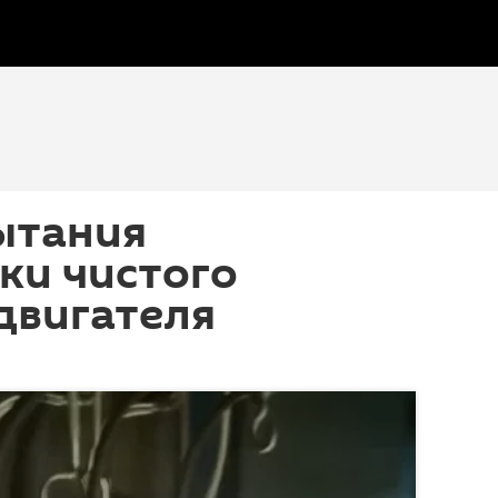
ытания
ки чистого
двигателя