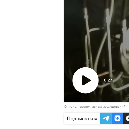
0:27
Воспроизвести
© Фонд перспективных исследований
видео
Подписаться