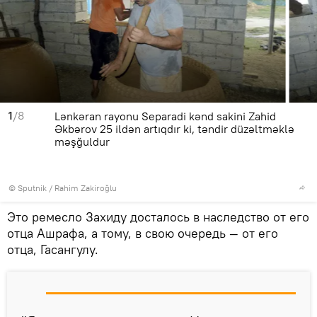
1
/8
Lənkəran rayonu Separadi kənd sakini Zahid
Əkbərov 25 ildən artıqdır ki, təndir düzəltməklə
məşğuldur
© Sputnik / Rahim Zakiroğlu
Это ремесло Захиду досталось в наследство от его
отца Ашрафа, а тому, в свою очередь — от его
отца, Гасангулу.