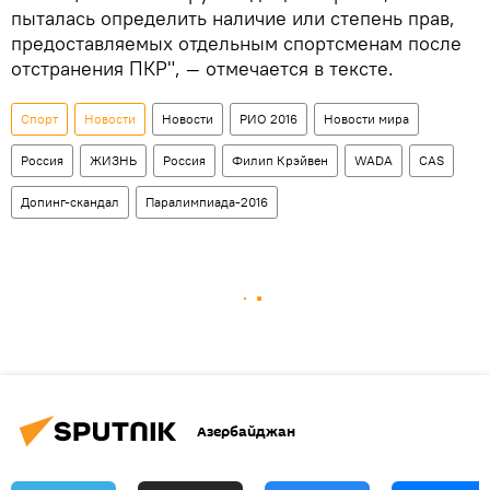
пыталась определить наличие или степень прав,
предоставляемых отдельным спортсменам после
отстранения ПКР", — отмечается в тексте.
Спорт
Новости
Новости
РИО 2016
Новости мира
Россия
ЖИЗНЬ
Россия
Филип Крэйвен
WADA
CAS
Допинг-скандал
Паралимпиада-2016
Азербайджан