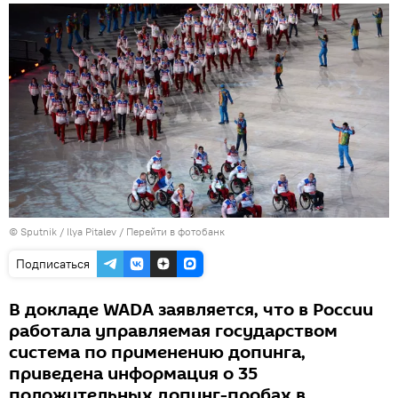
© Sputnik / Ilya Pitalev
/
Перейти в фотобанк
Подписаться
В докладе WADA заявляется, что в России
работала управляемая государством
система по применению допинга,
приведена информация о 35
положительных допинг-пробах в