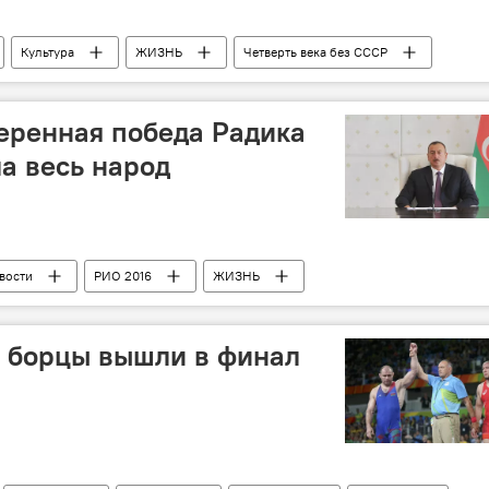
Культура
ЖИЗНЬ
Четверть века без СССР
еренная победа Радика
а весь народ
вости
РИО 2016
ЖИЗНЬ
 борцы вышли в финал