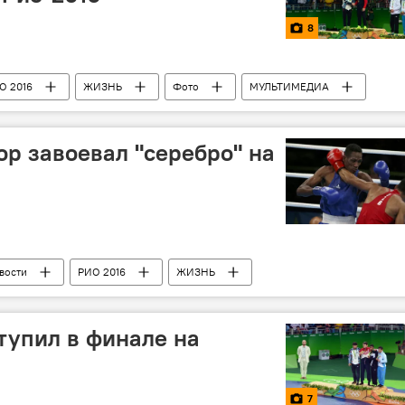
8
О 2016
ЖИЗНЬ
Фото
МУЛЬТИМЕДИА
р завоевал "серебро" на
вости
РИО 2016
ЖИЗНЬ
ступил в финале на
7