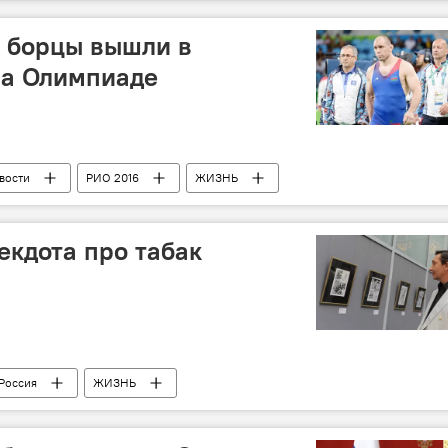
 борцы вышли в
на Олимпиаде
вости
РИО 2016
ЖИЗНЬ
екдота про табак
Россия
ЖИЗНЬ