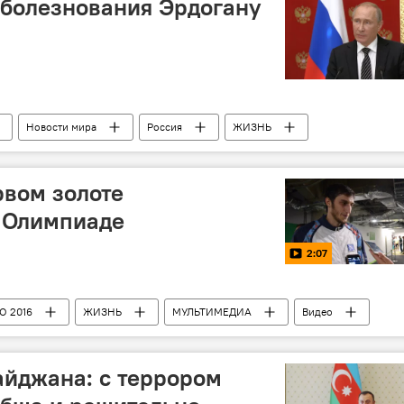
оболезнования Эрдогану
Новости мира
Россия
ЖИЗНЬ
рвом золоте
 Олимпиаде
2:07
О 2016
ЖИЗНЬ
МУЛЬТИМЕДИА
Видео
йджана: с террором