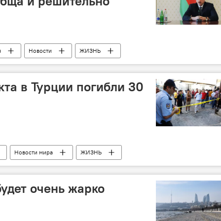
обща и решительно
я
Новости
ЖИЗНЬ
кта в Турции погибли 30
Новости мира
ЖИЗНЬ
удет очень жарко