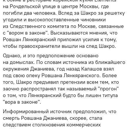
на Рочдельской улице в центре Москвы, где
погибли два человека. Вслед за Шакро за решетку
угодили и высокопоставленные чиновники
из Следственного комитета по Москве, связанные
с "вором в законе". Высказываются мнения, что
Ровшан Лянкяранский приложил усилия к тому,
чтобы правоохранители вышли на след Шакро.
Однако, и это предположение основано
на домыслах. По словам источника из ближайшего
окружения Джаниева, год назад Калашов взял
под свою опеку Ровшана Лянкяранского. Более
того, Шакро предъявил претензии всем тем, кто
заочно распространял так называемый "прогон"
о том, что Лянкяранский будто бы лишен титула
"вора в законе".
Информированный источник предположил, что
смерть Ровшана Джаниева, скорее, стала
следствием столкновения коммерческих