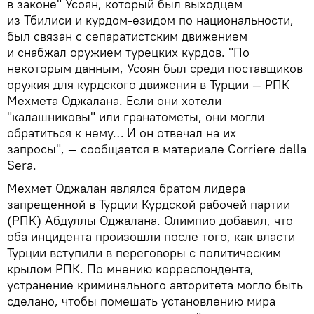
в законе" Усоян, который был выходцем
из Тбилиси и курдом-езидом по национальности,
был связан с сепаратистским движением
и снабжал оружием турецких курдов. "По
некоторым данным, Усоян был среди поставщиков
оружия для курдского движения в Турции — РПК
Мехмета Оджалана. Если они хотели
"калашниковы" или гранатометы, они могли
обратиться к нему… И он отвечал на их
запросы", — сообщается в материале Corriere della
Sera.
Мехмет Оджалан являлся братом лидера
запрещенной в Турции Курдской рабочей партии
(РПК) Абдуллы Оджалана. Олимпио добавил, что
оба инцидента произошли после того, как власти
Турции вступили в переговоры с политическим
крылом РПК. По мнению корреспондента,
устранение криминального авторитета могло быть
сделано, чтобы помешать установлению мира