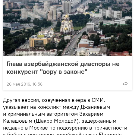
Глава азербайджанской диаспоры не
конкурент "вору в законе"
26 мая 2016, 16:58
Другая версия, озвученная вчера в СМИ,
указывает на конфликт между Джаниевым
и криминальным авторитетом Захарием
Калашовым (Шакро Молодой), задержанным
недавно в Москве по подозрению в причастности
к бойне в ресторане корейской кухни Elements