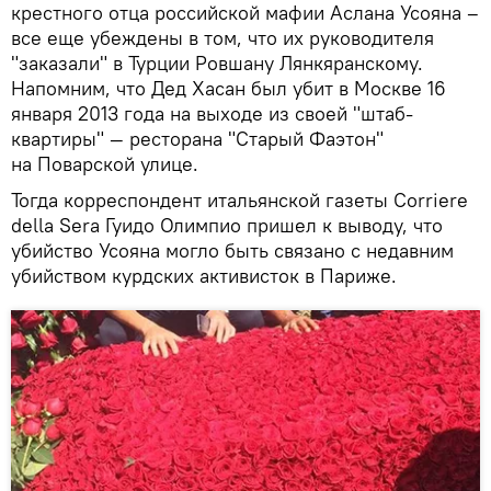
крестного отца российской мафии Аслана Усояна –
все еще убеждены в том, что их руководителя
"заказали" в Турции Ровшану Лянкяранскому.
Напомним, что Дед Хасан был убит в Москве 16
января 2013 года на выходе из своей "штаб-
квартиры" — ресторана "Старый Фаэтон"
на Поварской улице.
Тогда корреспондент итальянской газеты Corriere
della Sera Гуидо Олимпио пришел к выводу, что
убийство Усояна могло быть связано с недавним
убийством курдских активисток в Париже.