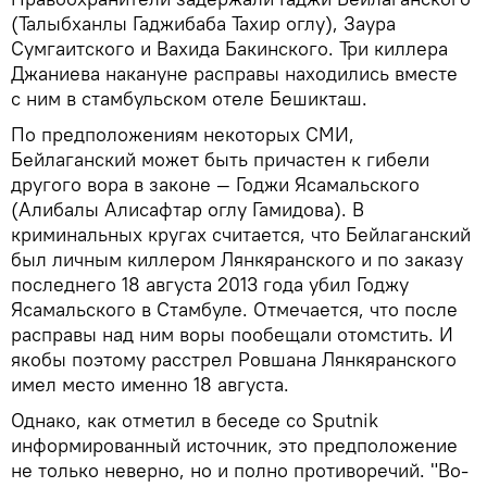
(Талыбханлы Гаджибаба Тахир оглу), Заура
Сумгаитского и Вахида Бакинского. Три киллера
Джаниева накануне расправы находились вместе
с ним в стамбульском отеле Бешикташ.
По предположениям некоторых СМИ,
Бейлаганский может быть причастен к гибели
другого вора в законе — Годжи Ясамальского
(Алибалы Алисафтар оглу Гамидова). В
криминальных кругах считается, что Бейлаганский
был личным киллером Лянкяранского и по заказу
последнего 18 августа 2013 года убил Годжу
Ясамальского в Стамбуле. Отмечается, что после
расправы над ним воры пообещали отомстить. И
якобы поэтому расстрел Ровшана Лянкяранского
имел место именно 18 августа.
Однако, как отметил в беседе со Sputnik
информированный источник, это предположение
не только неверно, но и полно противоречий. "Во-