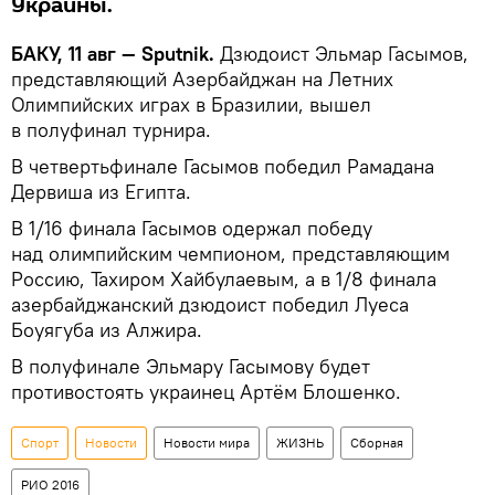
Украины.
БАКУ, 11 авг — Sputnik.
Дзюдоист Эльмар Гасымов,
представляющий Азербайджан на Летних
Олимпийских играх в Бразилии, вышел
в полуфинал турнира.
В четвертьфинале Гасымов победил Рамадана
Дервиша из Египта.
В 1/16 финала Гасымов одержал победу
над олимпийским чемпионом, представляющим
Россию, Тахиром Хайбулаевым, а в 1/8 финала
азербайджанский дзюдоист победил Луеса
Боуягуба из Алжира.
В полуфинале Эльмару Гасымову будет
противостоять украинец Артём Блошенко.
Спорт
Новости
Новости мира
ЖИЗНЬ
Сборная
РИО 2016