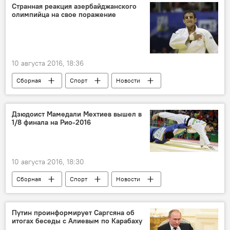
Управление полиции Хазарского района
Странная реакция азербайджанского
олимпийца на свое поражение
Поножовщина
10 августа 2016, 18:36
Сборная
Спорт
Новости
РИО 2016
ЖИЗНЬ
Орхан Сафаров
Олимпиада-2016
Дзюдоист Мамедали Мехтиев вышел в
1/8 финала на Рио-2016
10 августа 2016, 18:30
Сборная
Спорт
Новости
РИО 2016
Новости мира
ЖИЗНЬ
Путин проинформирует Саргсяна об
итогах беседы с Алиевым по Карабаху