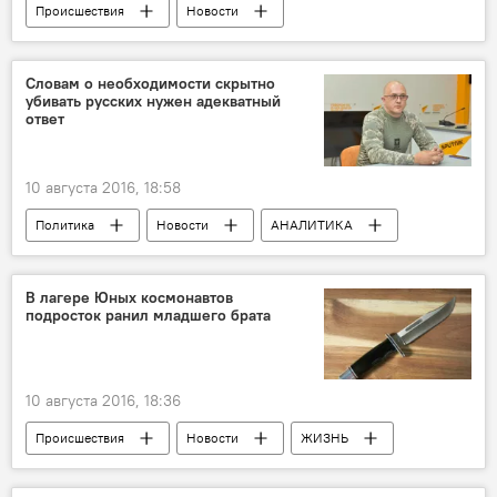
Происшествия
Новости
Новости мира
ЖИЗНЬ
Словам о необходимости скрытно
убивать русских нужен адекватный
ответ
10 августа 2016, 18:58
Политика
Новости
АНАЛИТИКА
Новости мира
Россия
Россия
Сирия
США
Евгений Михайлов
В лагере Юных космонавтов
подросток ранил младшего брата
Призыв к убийствам
10 августа 2016, 18:36
Происшествия
Новости
ЖИЗНЬ
Баку
Шувелан