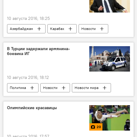
10 августа 2016, 18:25
Азербайджан
Карабах
Новости
Россия
Россия
В Турции задержали армянина-
боевика ИГ
10 августа 2016, 18:12
Политика
Новости
Новости мира
Турция
Хатай
Террорист
Задержание
Олимпийские красавицы
20
10 августа 2016, 17:57