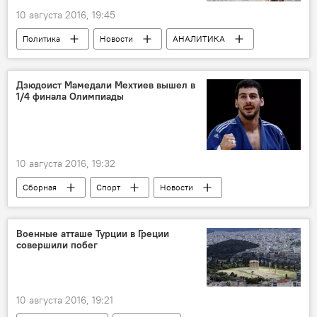
10 августа 2016, 19:45
Политика
Новости
АНАЛИТИКА
Новости мира
Сирия
Саббах Зангяне
Дзюдоист Мамедали Мехтиев вышел в
1/4 финала Олимпиады
10 августа 2016, 19:32
Сборная
Спорт
Новости
РИО 2016
Новости мира
ЖИЗНЬ
Военные атташе Турции в Греции
совершили побег
10 августа 2016, 19:21