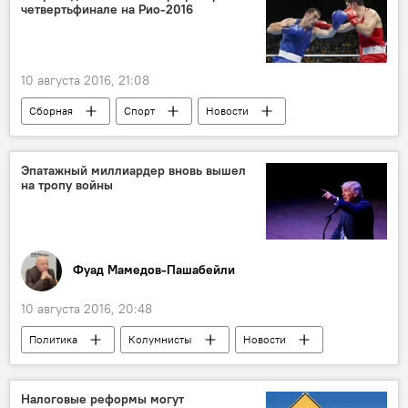
четвертьфинале на Рио-2016
10 августа 2016, 21:08
Сборная
Спорт
Новости
РИО 2016
Новости мира
ЖИЗНЬ
Эпатажный миллиардер вновь вышел
на тропу войны
Фуад Мамедов-Пашабейли
10 августа 2016, 20:48
Политика
Колумнисты
Новости
Новости мира
США
Дональд Трамп
Налоговые реформы могут