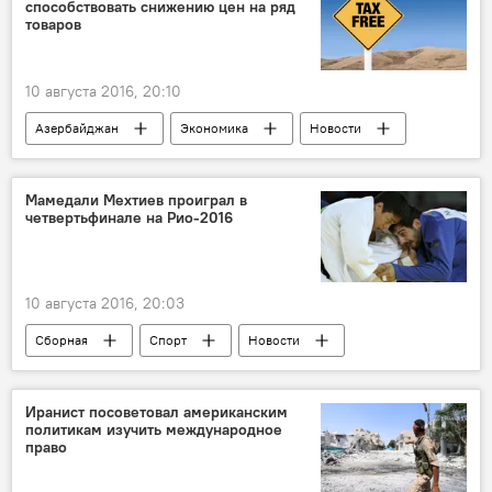
способствовать снижению цен на ряд
Президентские выборы в США
товаров
10 августа 2016, 20:10
Азербайджан
Экономика
Новости
Баку
Илькин Велиев
Министерство налогов АР
НДС
Мамедали Мехтиев проиграл в
четвертьфинале на Рио-2016
Налоговые реформы
10 августа 2016, 20:03
Сборная
Спорт
Новости
РИО 2016
ЖИЗНЬ
Иранист посоветовал американским
политикам изучить международное
право