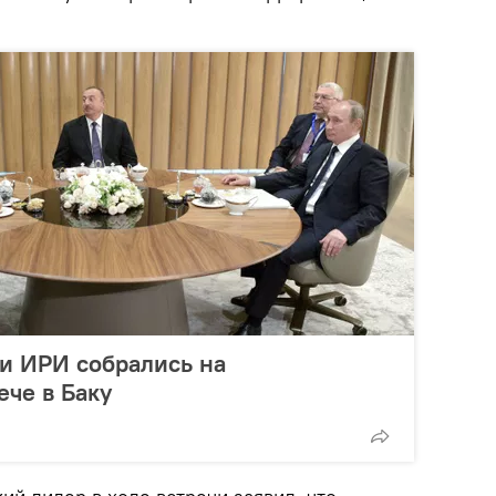
и ИРИ собрались на
ече в Баку