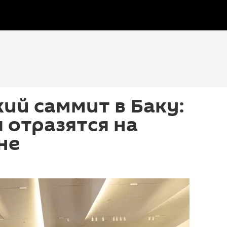
ий саммит в Баку:
 отразятся на
не