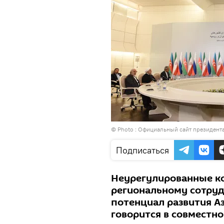
© Photo :
Официальный сайт президент
Подписаться
Неурегулированные к
региональному сотру
потенциал развития Аз
говорится в совместно