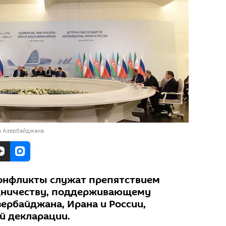
а Азербайджана
онфликты служат препятствием
дничеству, поддерживающему
ербайджана, Ирана и России,
й декларации.