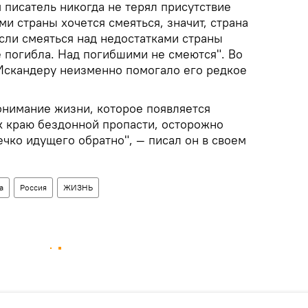
 писатель никогда не терял присутствие
ми страны хочется смеяться, значит, страна
сли смеяться над недостатками страны
же погибла. Над погибшими не смеются". Во
Искандеру неизменно помогало его редкое
онимание жизни, которое появляется
к краю бездонной пропасти, осторожно
ечко идущего обратно", — писал он в своем
а
Россия
ЖИЗНЬ