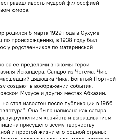
несправедливость мудрой философией
твом юмора.
р родился 6 марта 1929 года в Сухуме
ец по происхождению, в 1938 году был
рос у родственников по материнской
ко за ее пределами знакомы герои
азиля Искандера. Сандро из Чегема, Чик,
умасшедший дядюшка Чика, Богатый Портной
азу создают в воображении события,
овском Мухусе и других местах Абхазии.
, но стал известен после публикации в 1966
озлотура". Она была написана как сатира
 разукрупнением хозяйств и выращиванием
 лишена присущего всему творчеству
ной и простой жизни его родной страны:
Чегеме, красивых девушек, моря, которые