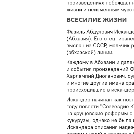
произведениях побеждал 
жизни и неизменным чувс
ВСЕСИЛИЕ ЖИЗНИ
Фазиль Абдулович Исканде
(Абхазия). Его отец, иран
выслан из СССР, мальчик 
(абхазской) линии.
Каждому в Абхазии и дале
и события произведений Ф
Харлампий Диогенович, с
и многие другие имена ср
происходившие в искандер
Искандер начинал как поэт
году повести "Созвездие К
на хрущевские реформы с
кукурузы, однако не была
Искандера описания надеж
воспоминаний о детстве в 