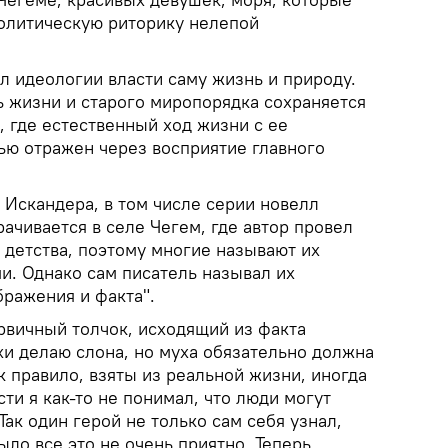
политическую риторику нелепой
л идеологии власти саму жизнь и природу.
ь жизни и старого миропорядка сохраняется
е, где естественный ход жизни с ее
ью отражен через восприятие главного
Искандера, в том числе серии новелл
рачивается в селе Чегем, где автор провел
 детства, поэтому многие называют их
и. Однако сам писатель называл их
ражения и факта".
рвичный толчок, исходящий из факта
хи делаю слона, но муха обязательно должна
к правило, взяты из реальной жизни, иногда
ти я как-то не понимал, что люди могут
ак один герой не только сам себя узнал,
ыло все это не очень приятно. Теперь