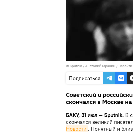
© Sputnik / Анатолий Гаранин
/
Перейти
Подписаться
Советский и российск
скончался в Москве на
БАКУ, 31 июл — Sputnik.
В с
скончался великий писате
Новости
. Понятный и бли