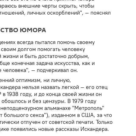
тараюсь внешние черты скрыть, чтобы
отношений, личных оскорблений", — пояснял
ВСТВО ЮМОРА
дениях всегда пытался помочь своему
а своим долгом помогать человеку
й жизни и быть достаточно добрым,
бще конечная задача искусства, как и
 человека", — подчеркивал он.
енний оптимизм, ни личную,
кандера нельзя назвать легкой — его отец
в 1938 году, и до конца своей жизни он
 обошлось и без цензуры. В 1979 году
в неподцензурном альманахе "Метрополь"
т большого секса"), изданном в США, за что
тически отлучен от советской печати. Только
дике появились новые рассказы Искандера.