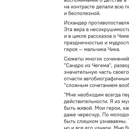
на контрасте делали всю 
и бесполезной.
Искандер противопоставля
Эта вера в несокрушимост
и в цикле рассказов о Чик
праздничностью и мудрост
героя — мальчика Чика.
Сюжеты многих сочинений 
"Сандро из Чегема", разво
значительную часть своего
отчасти автобиографичным
"сложным сочетанием вооб
"Мне необходим всегда пе
действительности. Я из му
быть живой. Мои герои, ка
даже чересчур. По молодос
быть слишком узнаваемы. Т
но и все его узнали. Мне б