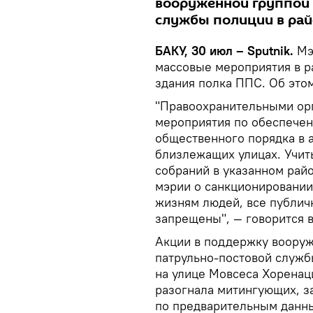
вооруженной группой 
службы полиции в рай
БАКУ, 30 июл – Sputnik.
Мэ
массовые мероприятия в р
здания полка ППС. Об это
"Правоохранительными ор
мероприятия по обеспечен
общественного порядка в 
близлежащих улицах. Учит
собраний в указанном рай
мэрии о санкционировании 
жизням людей, все публич
запрещены", — говорится в
Акции в поддержку вооруж
патрульно-постовой служб
на улице Мовсеса Хоренаци
разогнала митингующих, з
по предварительным данны