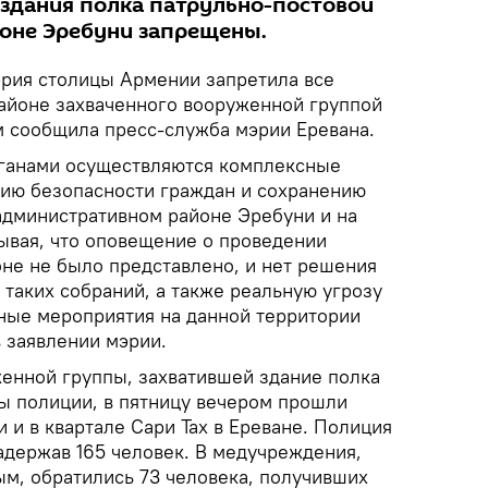
здания полка патрульно-постовой
оне Эребуни запрещены.
рия столицы Армении запретила все
айоне захваченного вооруженной группой
м сообщила пресс-служба мэрии Еревана.
ганами осуществляются комплексные
ию безопасности граждан и сохранению
административном районе Эребуни и на
ывая, что оповещение о проведении
оне не было представлено, и нет решения
таких собраний, а также реальную угрозу
ные мероприятия на данной территории
 заявлении мэрии.
енной группы, захватившей здание полка
ы полиции, в пятницу вечером прошли
 и в квартале Сари Тах в Ереване. Полиция
адержав 165 человек. В медучреждения,
м, обратились 73 человека, получивших