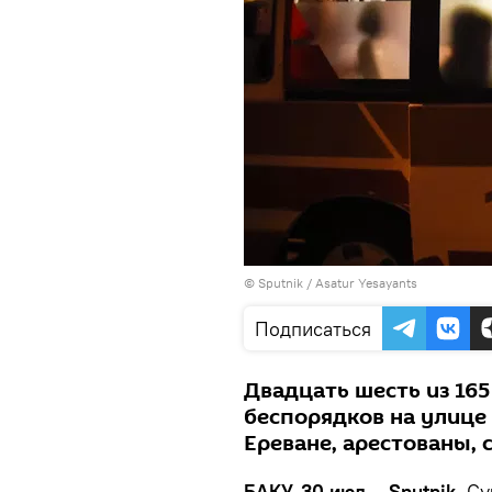
© Sputnik / Asatur Yesayants
Подписаться
Двадцать шесть из 16
беспорядков на улице 
Ереване, арестованы,
БАКУ, 30 июл – Sputnik.
Суд