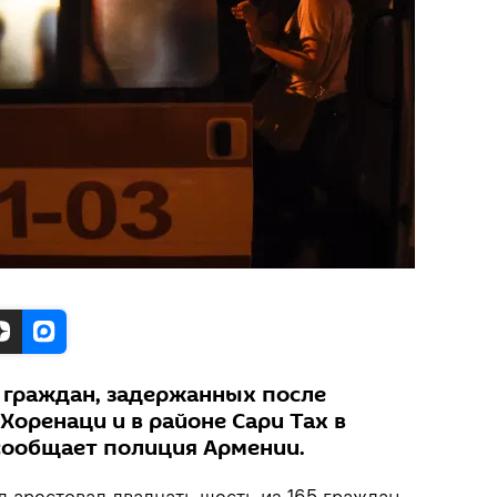
5 граждан, задержанных после
Хоренаци и в районе Сари Тах в
 сообщает полиция Армении.
 арестовал двадцать шесть из 165 граждан,