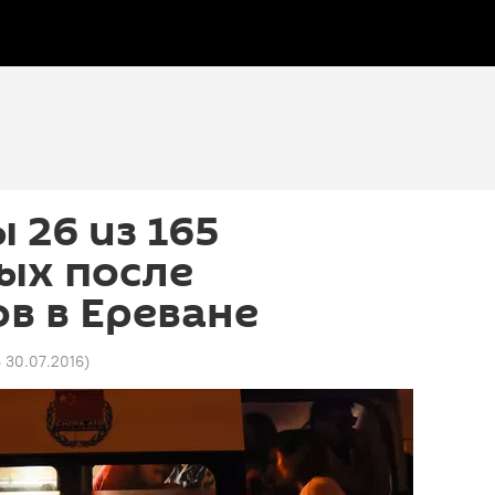
 26 из 165
ых после
в в Ереване
6 30.07.2016
)