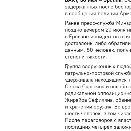
задержанных после беспор
в сообщении полиции Арм
Ранее пресс-служба Минзд
поздно вечером 29 июля на
в Ереване инцидентов в п
доставлены либо обратили
данным, 60 человек, полу
степени тяжести.
Группа вооруженных людей
патрульно-постовой служб
удерживала находящихся т
Сержа Саргсяна и освобож
радикальной оппозиционно
Жирайра Сефиляна, обвин
и хранении оружия. Во вре
шесть человек, в том числ
После переговоров с влас
последних четырех заложн