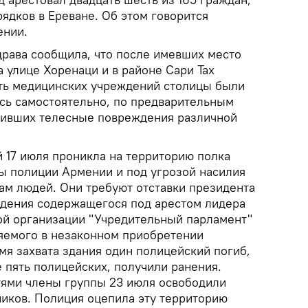
ядков в Ереване. Об этом говорится
ении.
рава сообщила, что после имевших место
 улице Хоренаци и в районе Сари Тах
ять медицинских учреждений столицы были
сь самостоятельно, по предварительным
чивших телесные повреждения различной
 17 июля проникла на территорию полка
ы полиции Армении и под угрозой насилия
ам людей. Они требуют отставки президента
дения содержащегося под арестом лидера
й организации "Учредительный парламент"
яемого в незаконном приобретении
мя захвата здания один полицейский погиб,
е пять полицейских, получили ранения.
тями члены группы 23 июля освободили
иков. Полиция оцепила эту территорию