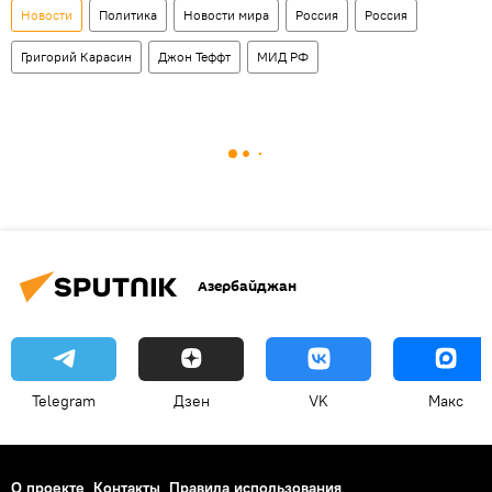
Новости
Политика
Новости мира
Россия
Россия
Григорий Карасин
Джон Теффт
МИД РФ
Азербайджан
Telegram
Дзен
VK
Макс
О проекте
Контакты
Правила использования