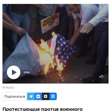
0:54
Воспроизвести
©
Ruptly
видео
Подписаться
Протестующие против военного