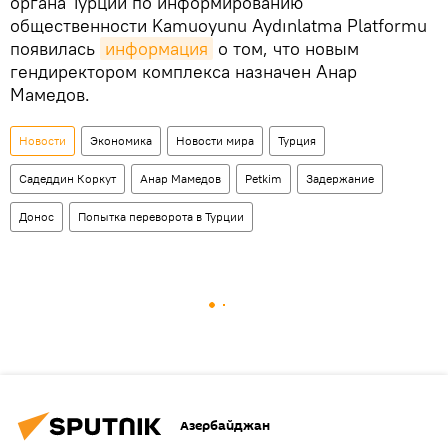
органа Турции по информированию
общественности Kamuoyunu Aydınlatma Platformu
появилась
информация
о том, что новым
гендиректором комплекса назначен Анар
Мамедов.
Новости
Экономика
Новости мира
Турция
Садеддин Коркут
Анар Мамедов
Petkim
Задержание
Донос
Попытка переворота в Турции
Азербайджан