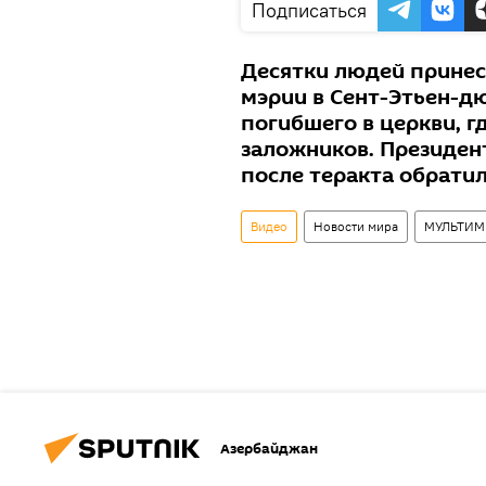
Подписаться
Десятки людей принесл
мэрии в Сент-Этьен-д
погибшего в церкви, г
заложников. Президен
после теракта обратил
Видео
Новости мира
МУЛЬТИМ
Азербайджан