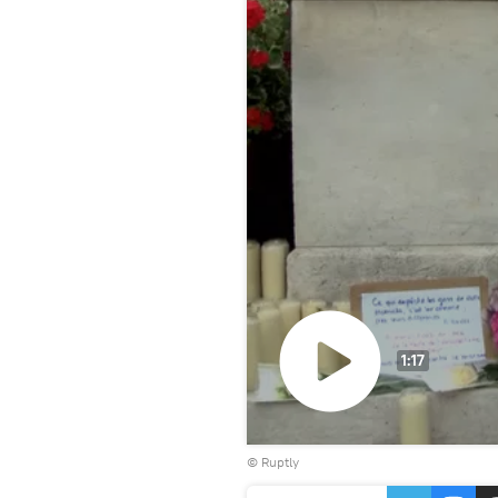
1:17
Воспроизвести
©
Ruptly
видео