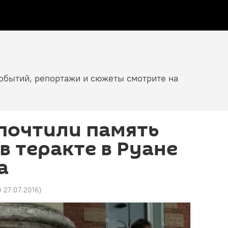
событий, репортажи и сюжеты смотрите на
почтили память
в теракте в Руане
а
0 27.07.2016
)