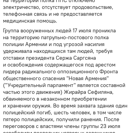
на территории полка ППС отключено
электричество, отсутствует продовольствие,
телефонная связь и не предоставляется
медицинская помощь.
Группа вооруженных людей 17 июля проникла
на территорию патрульно-постового полка
полиции Армении и под угрозой насилия
удерживала находящихся там людей, требуя
отставки президента Сержа Саргсяна
и освобождения содержащегося под арестом
лидера радикального оппозиционного Фронта
общественного спасения "Новая Армения"
("Учредительный парламент" является составной
частью этого движения) Жирайра Сефиляна,
обвиняемого в незаконном приобретении
и хранении оружия. Во время захвата здания один
полицейский погиб, шесть человек, в том числе
пятеро полицейских, получили ранения. После
переговоров с властями члены группы 23 июля
освободили последних четверых заложников.