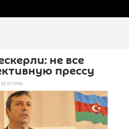
скерли: не все
ективную прессу
2 22.07.2016
)