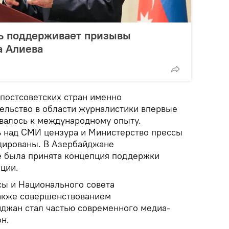
ть поддерживает призывы
а Алиева
 постсоветских стран именно
ельство в области журналистики впервые
валось к международному опыту.
 над СМИ цензура и Министерство прессы
дированы. В Азербайджане
е была принята концепция поддержки
ации.
сы и Национального совета
также совершенствованием
йджан стал частью современного медиа-
он.