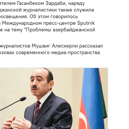
телем Гасанбеком Зардаби, наряду
джанской журналистики также служила
росвещения. Об этом говорилось
в Международном пресс-центре Sputnik
ле на тему "Проблемы азербайджанской
журналистов Мушвиг Алескерли рассказал
ызовах современного медиа-пространства