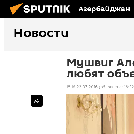
Азербайджан
Новости
Мушвиг Але
любят объ
18:19 22.07.2016
(обновлено:
18:2