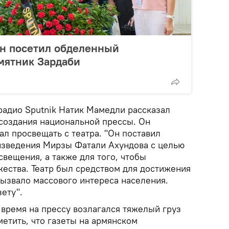
ан посетил обделенный
ятник Зардаби
радио Sputnik Натик Мамедли рассказал
 создания национальной прессы. Он
ал просвещать с театра. "Он поставил
изведения Мирзы Фатали Ахундова с целью
вещения, а также для того, чтобы
жества. Театр был средством для достижения
 вызвало массового интереса населения.
ету".
 время на прессу возлагался тяжелый груз
метить, что газеты на армянском