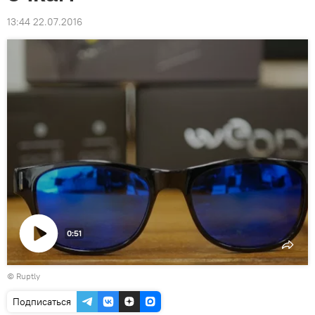
13:44 22.07.2016
0:51
Воспроизвести
©
Ruptly
видео
Подписаться