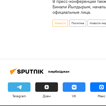
В пресс-конференции такж
Бинали Йылдырым, начальн
официальные лица.
Новости
Политика
Новости ми
Азербайджан
Telegram
Дзен
VK
Макс