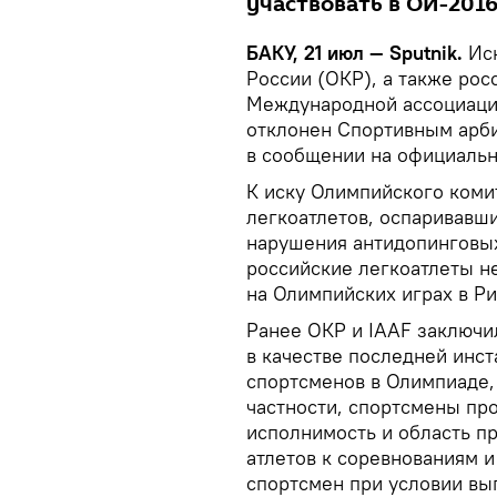
участвовать в ОИ-2016
БАКУ, 21 июл — Sputnik.
Иск
России (ОКР), а также рос
Международной ассоциации
отклонен Спортивным арби
в сообщении на официальн
К иску Олимпийского коми
легкоатлетов, оспаривавш
нарушения антидопинговых
российские легкоатлеты н
на Олимпийских играх в Р
Ранее ОКР и IAAF заключи
в качестве последней инст
спортсменов в Олимпиаде, к
частности, спортсмены пр
исполнимость и область пр
атлетов к соревнованиям и
спортсмен при условии в