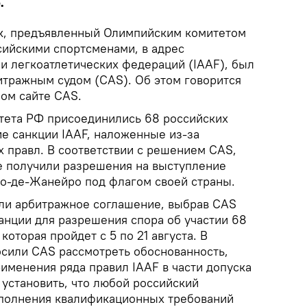
.
, предъявленный Олимпийским комитетом
сийскими спортсменами, в адрес
 легкоатлетических федераций (IAAF), был
тражным судом (CAS). Об этом говорится
ом сайте CAS.
тета РФ присоединились 68 российских
ие санкции IAAF, наложенные из-за
 правл. В соответствии с решением CAS,
е получили разрешения на выступление
ио-де-Жанейро под флагом своей страны.
ли арбитражное соглашение, выбрав CAS
анции для разрешения спора об участии 68
оторая пройдет с 5 по 21 августа. В
осили CAS рассмотреть обоснованность,
именения ряда правил IAAF в части допуска
 установить, что любой российский
ыполнения квалификационных требований