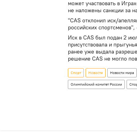
может участвовать в Играх
не наложены санкции за н
"CAS отклонил иск/апелля
российских спортсменов", 
Иск в CAS был подан 2 июл
присутствовала и прыгунья
ранее уже выдала разреше
решение CAS не могло пов
Спорт
Новости
Новости мира
Олимпийский комитет России
Спо