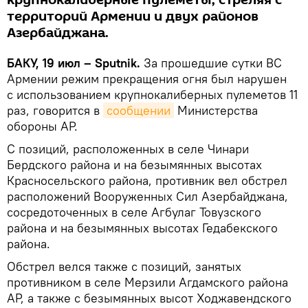
крупнокалиберные пулеметы, стреляя с
территорий Армении и двух районов
Азербайджана.
БАКУ, 19 июл – Sputnik.
За прошедшие сутки ВС
Армении режим прекращения огня был нарушен
с использованием крупнокалиберных пулеметов 11
раз, говорится в
сообщении
Министерства
обороны АР.
С позиций, расположенных в селе Чинари
Бердского района и на безымянных высотах
Красносельского района, противник вел обстрел
расположений Вооруженных Сил Азербайджана,
сосредоточенных в селе Агбулаг Товузского
района и на безымянных высотах Гедабекского
района.
Обстрел велся также с позиций, занятых
противником в селе Мерзили Агдамского района
АР, а также с безымянных высот Ходжавендского