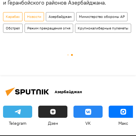
и Геранбойского районов Азербайджана.
Карабах
Новости
Азербайджан
Министерство обороны АР
Обстрел
Режим прекращения огня
Крупнокалиберные пулеметы
Азербайджан
Telegram
Дзен
VK
Макс