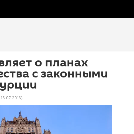
вляет о планах
ства с законными
Турции
 16.07.2016
)