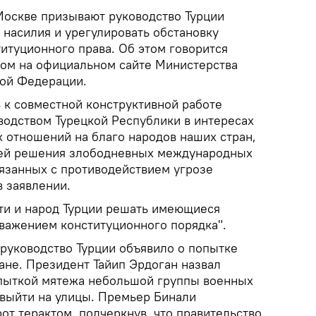
оскве призывают руководство Турции
 насилия и урегулировать обстановку
итуционного права. Об этом говорится
ном на официальном сайте Министерства
кой Федерации.
 к совместной конструктивной работе
водством Турецкой Республики в интересах
 отношений на благо народов наших стран,
тей решения злободневных международных
вязанных с противодействием угрозе
в заявлении.
ти и народ Турции решать имеющиеся
уважением конституционного порядка".
 руководство Турции объявило о попытке
ане. Президент Тайип Эрдоган назвал
пыткой мятежа небольшой группы военных
 выйти на улицы. Премьер Бинали
т терактом, подчеркнув, что правительство