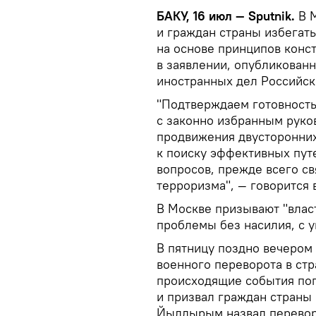
БАКУ, 16 июл — Sputnik.
В М
и граждан страны избегать
на основе принципов конст
в заявлении, опубликован
иностранных дел Российс
"Подтверждаем готовность
с законно избранным руко
продвижения двусторонних
к поиску эффективных пу
вопросов, прежде всего с
терроризма", — говорится 
В Москве призывают "влас
проблемы без насилия, с 
В пятницу поздно вечером
военного переворота в стр
происходящие события по
и призвал граждан страны
Йылдырым назвал переворо