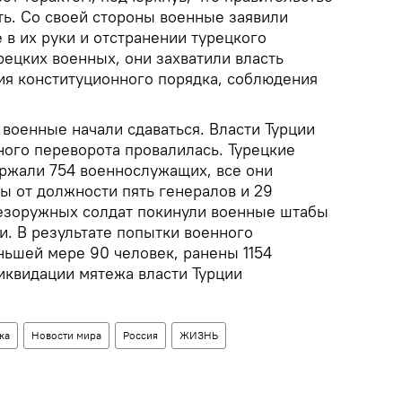
ть. Со своей стороны военные заявили
е в их руки и отстранении турецкого
рецких военных, они захватили власть
ния конституционного порядка, соблюдения
военные начали сдаваться. Власти Турции
ного переворота провалилась. Турецкие
ржали 754 военнослужащих, все они
ы от должности пять генералов и 29
езоружных солдат покинули военные штабы
и. В результате попытки военного
ньшей мере 90 человек, ранены 1154
иквидации мятежа власти Турции
ка
Новости мира
Россия
ЖИЗНЬ