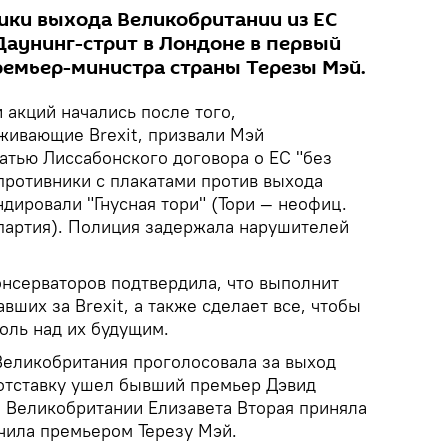
ики выхода Великобритании из ЕС
Даунинг-стрит в Лондоне в первый
ремьер-министра страны Терезы Мэй.
 акций начались после того,
живающие Brexit, призвали Мэй
атью Лиссабонского договора о ЕС "без
 противники c плакатами против выхода
дировали "Гнусная тори" (Тори — неофиц.
партия). Полиция задержала нарушителей
онсерваторов подтвердила, что выполнит
вших за Brexit, а также сделает все, чтобы
оль над их будущим.
еликобритания проголосовала за выход
в отставку ушел бывший премьер Дэвид
а Великобритании Елизавета Вторая приняла
ачила премьером Терезу Мэй.