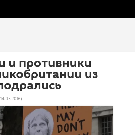
и и противники
ликобритании из
 подрались
 14.07.2016
)