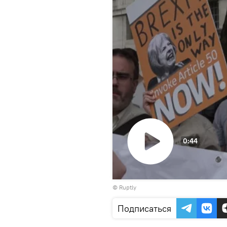
0:44
Воспроизвести
©
Ruptly
видео
Подписаться