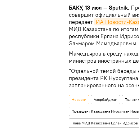
БАКУ, 13 июл — Sputnik.
Пре
совершит официальный виз
передает
ИА Новости-Каз
МИД Казахстана по итогам
республики Ерлана Идрисо
Эльмаром Мамедъяровым.
Мамедъяров в среду наход
министров иностранных де
"Отдельной темой беседы 
президента РК Нурсултана
запланированного на осень
Новости
Азербайджан
Полити
Президент Казахстана Нурсултан Наза
Глава МИД Казахстана Ерлан Идрисов