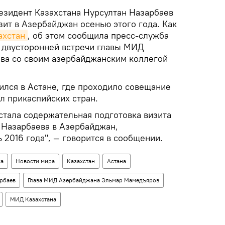
зидент Казахстана Нурсултан Назарбаев
ит в Азербайджан осенью этого года. Как
ахстан
, об этом сообщила пресс-служба
 двусторонней встречи главы МИД
ва со своим азербайджанским коллегой
ился в Астане, где проходило совещание
л прикаспийских стран.
стала содержательная подготовка визита
 Назарбаева в Азербайджан,
 2016 года", — говорится в сообщении.
ка
Новости мира
Казахстан
Астана
рбаев
Глава МИД Азербайджана Эльмар Мамедъяров
МИД Казахстана