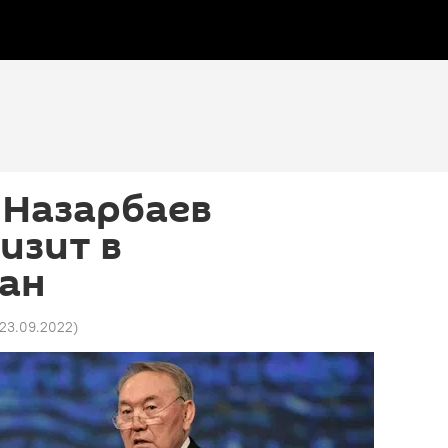
 Назарбаев
изит в
ан
 23.09.2022
)