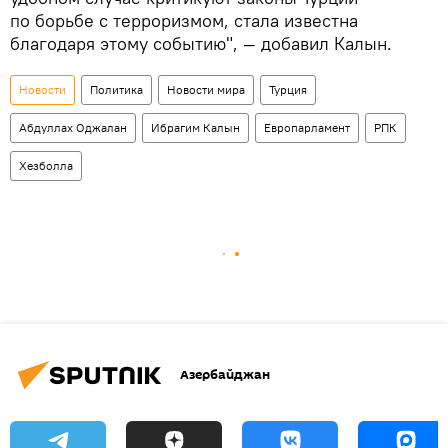
по борьбе с терроризмом, стала известна
благодаря этому событию", — добавил Калын.
Новости
Политика
Новости мира
Турция
Абдуллах Оджалан
Ибрагим Калын
Европарламент
РПК
Хезболла
Азербайджан