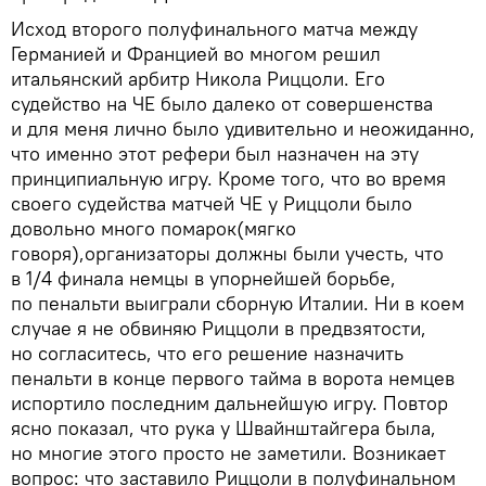
Исход второго полуфинального матча между
Германией и Францией во многом решил
итальянский арбитр Никола Риццоли. Его
судейство на ЧЕ было далеко от совершенства
и для меня лично было удивительно и неожиданно,
что именно этот рефери был назначен на эту
принципиальную игру. Кроме того, что во время
своего судейства матчей ЧЕ у Риццоли было
довольно много помарок(мягко
говоря),организаторы должны были учесть, что
в 1/4 финала немцы в упорнейшей борьбе,
по пенальти выиграли сборную Италии. Ни в коем
случае я не обвиняю Риццоли в предвзятости,
но согласитесь, что его решение назначить
пенальти в конце первого тайма в ворота немцев
испортило последним дальнейшую игру. Повтор
ясно показал, что рука у Швайнштайгера была,
но многие этого просто не заметили. Возникает
вопрос: что заставило Риццоли в полуфинальном