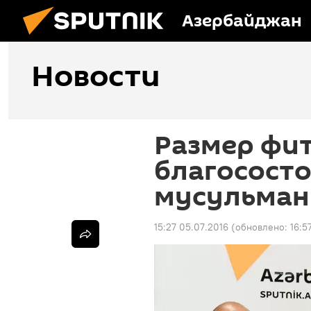
Азербайджан
Новости
Размер фит
благосост
мусульман
15:27 05.07.2016
(обновлено:
16:5