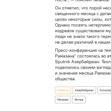
Он отметил, что порой нес
священного месяца с датам
целях некоторые силы, хо
Однако посеять нетерпимос
издревле существовали му
люди не знали такого терм
не делая различий в нации
Пресс-конференция на тем
Рамазана" состоялась во 
Sputnik Азербайджан. Теол
поделились своими взгляд
и значения месяца Рамаза
общества.
Новости
Азербайджан
Культур
Рамазан
Фитра