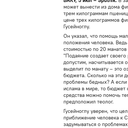
БАКУ, 5 июл – Sputnik.
В за
может вынести из дома фи
трем килограммам пшеницы,
цене трех килограммов фи
Гусейноглу.
Он указал, что помощь ма
положения человека. Ведь
стоимостью по 20 манатов
"Подаяние создает своего
допустим, насчитывается 
выделит по манату – это 
бюджета. Сколько на эти 
проблемы бедных? А если 
ислама в мире, то бюджет 
средства можно помочь тем
предположил теолог.
Гусейноглу уверен, что це
приближение человека к С
задумываться о проблемах 