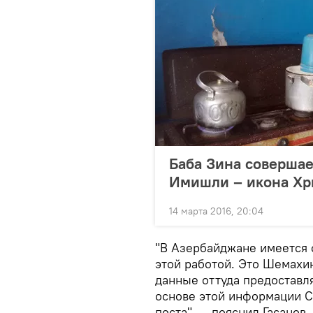
Баба Зина совершает
Имишли – икона Хр
14 марта 2016, 20:04
"В Азербайджане имеется 
этой работой. Это Шемахи
данные оттуда предоставл
основе этой информации С
поста", — пояснил Гасанов.