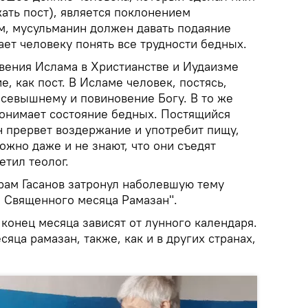
ать пост), является поклонением
м, мусульманин должен давать подаяние
ет человеку понять все трудности бедных.
овения Ислама в Христианстве и Иудаизме
, как пост. В Исламе человек, постясь,
Всевышнему и повиновение Богу. В то же
понимает состояние бедных. Постящийся
 он прервет воздержание и употребит пищу,
жно даже и не знают, что они съедят
етил теолог.
крам Гасанов затронул наболевшую тему
я Священного месяца Рамазан".
 конец месяца зависят от лунного календаря.
яца рамазан, также, как и в других странах,