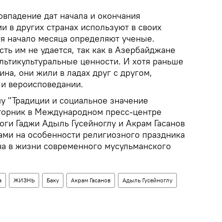
овпадение дат начала и окончания
и в других странах используют в своих
тя начало месяца определяют ученые.
ть им не удается, так как в Азербайджане
льтикультуральные ценности. И хотя раньше
ина, они жили в ладах друг с другом,
 и вероисповедании.
у "Традиции и социальное значение
вторник в Международном пресс-центре
оги Гаджи Адыль Гусейноглу и Акрам Гасанов
ами на особенности религиозного праздника
на в жизни современного мусульманского
а
ЖИЗНЬ
Баку
Акрам Гасанов
Адыль Гусейноглу