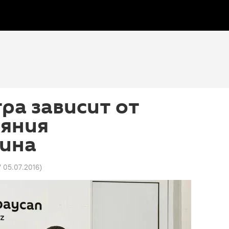
ра зависит от
ояния
ина
7 05.07.2016
)