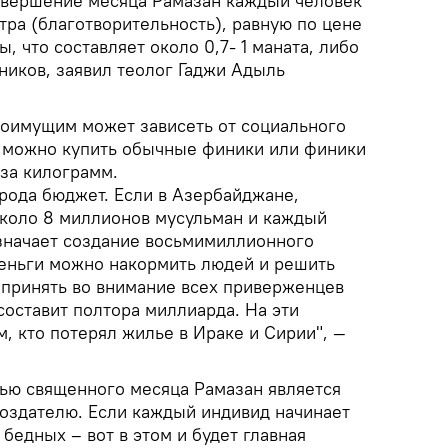
вершение месяца Рамазан каждый человек
тра (благотворительность), равную по цене
 что составляет около 0,7- 1 маната, либо
ников, заявил теолог Гаджи Адыль
лоимущим может зависеть от социального
 можно купить обычные финики или финики
 за килограмм.
 рода бюджет. Если в Азербайджане,
около 8 миллионов мусульман и каждый
означает создание восьмимиллионного
деньги можно накормить людей и решить
принять во внимание всех приверженцев
составит полтора миллиарда. На эти
, кто потерял жилье в Ираке и Сирии", —
лью священного месяца Рамазан является
оздателю. Если каждый индивид начинает
бедных – вот в этом и будет главная