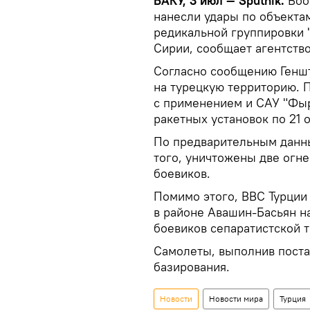
БАКУ, 3 июл — Sputnik.
Воо
нанесли удары по объекта
редикальной группировки "
Сирии, сообщает агентств
Согласно сообщению Геншт
на турецкую территорию. 
с применением и САУ "Фыр
ракетных установок по 21 о
По предварительным данны
того, уничтожены две огн
боевиков.
Помимо этого, ВВС Турции
в районе Авашин-Басьян н
боевиков сепаратистской 
Самолеты, выполнив поста
базирования.
Новости
Новости мира
Турция