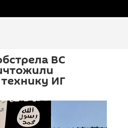
обстрела ВС
ичтожили
 технику ИГ