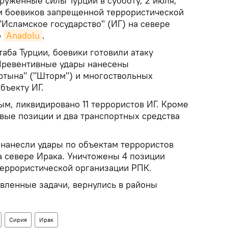
руженные силы Турции в субботу, 2 июля,
м боевиков запрещенной террористической
Исламское государство" (ИГ) на севере
о
Anadolu
.
аба Турции, боевики готовили атаку
Превентивные удары нанесены
тына" ("Шторм") и многоствольных
бъекту ИГ.
м, ликвидировано 11 террористов ИГ. Кроме
евые позиции и два транспортных средства
 нанесли удары по объектам террористов
а севере Ирака. Уничтожены 4 позиции
террористической организации РПК.
вленные задачи, вернулись в районы
Сирия
Ирак