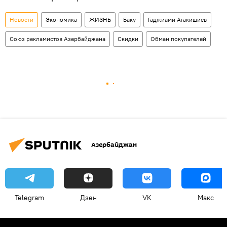
Новости
Экономика
ЖИЗНЬ
Баку
Гаджиами Атакишиев
Союз рекламистов Азербайджана
Скидки
Обман покупателей
Азербайджан
Telegram
Дзен
VK
Макс