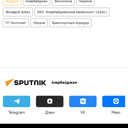
Новости
Азербайджан
Экономика
Украина
Геннадий Зубко
ЗАО "Азербайджанские Авиалинии" (AZAL)
ГП "Антонов"
Сборка
Транспортный коридор
Азербайджан
Telegram
Дзен
VK
Макс