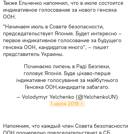
Также Ельченко напомнил, что в июле состоится
индикативное голосование за нового генсека
ООН.
"Начинаем июль в Совете безопасности,
председательствует Япония. Будет интересно –
первое индикативное голосование за будущего
генсека ООН, кандидатов много", – пишет
представитель Украины.
Починаємо липень в Раді Безпеки,
головує Японія. Буде цікаво-перше
індикативне голосування за майбутнього
Генсека ООН,кандидатів забагато.
— Volodymyr Yelchenko (@YelchenkoUN)
1 июля 2016 г.
Напомним, что каждый член Совета безопасности
ООН поочередно председательствует в СБ