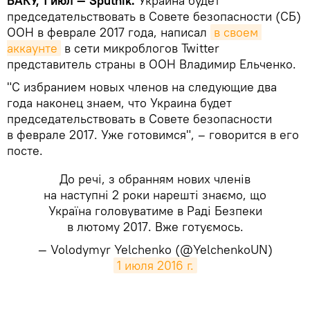
БАКУ, 1 июл — Sputnik.
Украина будет
председательствовать в Совете безопасности (СБ)
ООН в феврале 2017 года, написал
в своем 
аккаунте
в сети микроблогов Twitter
представитель страны в ООН Владимир Ельченко.
"С избранием новых членов на следующие два
года наконец знаем, что Украина будет
председательствовать в Совете безопасности
в феврале 2017. Уже готовимся", – говорится в его
посте.
До речі, з обранням нових членів
на наступні 2 роки нарешті знаємо, що
Україна головуватиме в Раді Безпеки
в лютому 2017. Вже готуємось.
— Volodymyr Yelchenko (@YelchenkoUN)
1 июля 2016 г.