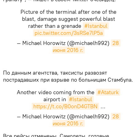
Picture of the terminal after one of the
blast, damage suggest powerful blast
rather than a grenade
#Istanbul
pic.twitter.com/3sRSe7lP5a
— Michael Horowitz (@michaelh992)
28 
июня 2016 г.
По данным агентства, таксисты развозят
пострадавших при взрыве по больницам Стамбула.
Another video coming from the
#Ataturk
airport in
#Istanbul
https://t.co/B0onD4GTBN
…
— Michael Horowitz (@michaelh992)
28 
июня 2016 г.
​Все рейсы отменены. Самолеты, готовые