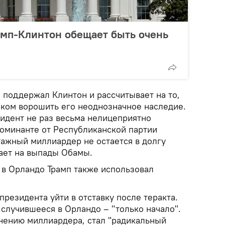
амп-Клинтон обещает быть очень
 поддержал Клинтон и рассчитывает на то,
шком ворошить его неоднозначное наследие.
идент не раз весьма нелицеприятно
оминанте от Республиканской партии
тажный миллиардер не остается в долгу
чает на выпады Обамы.
в Орландо Трамп также использовал
резидента уйти в отставку после теракта.
 случившееся в Орландо – "только начало".
нению миллиардера, стал "радикальный