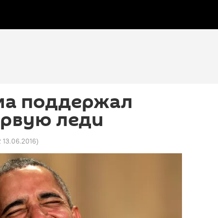
ма поддержал
рвую леди
2 13.06.2016
)