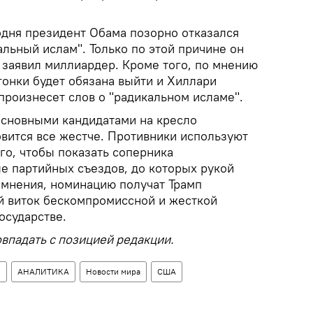
одня президент Обама позорно отказался
альный ислам". Только по этой причине он
– заявил миллиардер. Кроме того, по мнению
гонки будет обязана выйти и Хиллари
 произнесет слов о "радикальном исламе".
основными кандидатами на кресло
овится все жестче. Противники используют
го, чтобы показать соперника
ле партийных съездов, до которых рукой
сомнения, номинацию получат Трамп
ый виток бескомпромиссной и жесткой
осударстве.
впадать с позицией редакции.
ы
АНАЛИТИКА
Новости мира
США