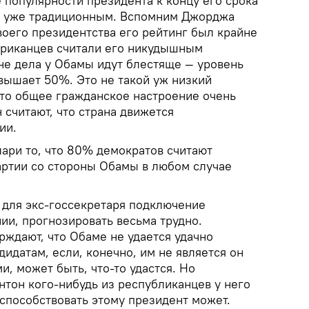
 популярности президента к концу его срока
ло уже традиционным. Вспомним Джорджа
воего президентства его рейтинг был крайне
мериканцев считали его никудышным
не дела у Обамы идут блестяще — уровень
вышает 50%. Это не такой уж низкий
что общее гражданское настроение очень
считают, что страна движется
ии.
лари то, что 80% демократов считают
артии со стороны Обамы в любом случае
 для экс-госсекретаря подключение
ии, прогнозировать весьма трудно.
рждают, что Обаме не удается удачно
дидатам, если, конечно, им не является он
и, может быть, что-то удастся. Но
нтон кого-нибудь из республиканцев у него
оспособствовать этому президент может.