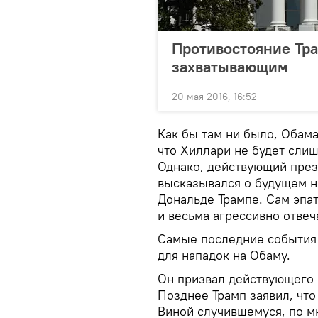
Противостояние Тр
захватывающим
20 мая 2016, 16:52
Как бы там ни было, Обама
что Хиллари не будет сли
Однако, действующий през
высказывался о будущем н
Дональде Трампе. Сам эпа
и весьма агрессивно отве
Самые последние события 
для нападок на Обаму.
Он призвал действующего п
Позднее Трамп заявил, что
Виной случившемуся, по м