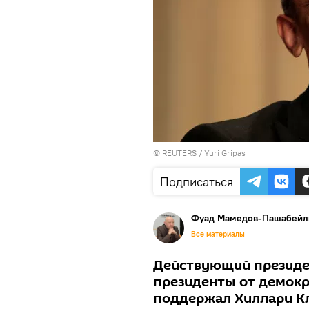
©
REUTERS
/ Yuri Gripas
Подписаться
Фуад Мамедов-Пашабейл
Все материалы
Действующий президен
президенты от демокр
поддержал Хиллари Кл