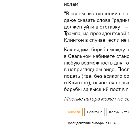
ислам".
"В своем выступлении сег
даже сказать слова "радик
должен уйти в отставку", 
Трампа, из президентской 
Клинтон в случае, если не
Как видим, борьба между 
в Овальном кабинете стан
любую возможность для то
в неприглядном виде. Пос
подать (где, без всякого 
и Клинтон), начнется нов
борьбы за высший пост в г
Мнение автора может не со
Новости
Политика
Колумнист
Президентские выборы в США