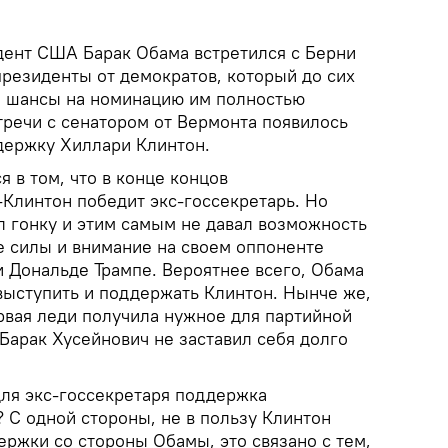
ент США Барак Обама встретился с Берни
президенты от демократов, который до сих
тя шансы на номинацию им полностью
тречи с сенатором от Вермонта появилось
держку Хиллари Клинтон.
 в том, что в конце концов
-Клинтон победит экс-госсекретарь. Но
 гонку и этим самым не давал возможность
е силы и внимание на своем оппоненте
и Дональде Трампе. Вероятнее всего, Обама
 выступить и поддержать Клинтон. Нынче же,
рвая леди получила нужное для партийной
Барак Хусейнович не заставил себя долго
для экс-госсекретаря поддержка
 С одной стороны, не в пользу Клинтон
ержки со стороны Обамы, это связано с тем,