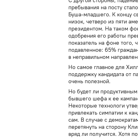
С другой стороны, падение
пребывания на посту ста
Буша-младшего. К концу с
низок, четверо из пяти а
президентом. На таком фо
одобрения его работы пре
показатель на фоне того, 
подавленное: 65% граждан 
в неправильном направлен
Но самое главное для Хил
поддержку кандидата от п
очень полезной.
Но будет ли продуктивным
бывшего шефа к ее кампан
Некоторые технологи утве
привлекать симпатии к кан
сам. В случае с демократам
перетянуть на сторону Кли
вряд ли получится. Хотя п