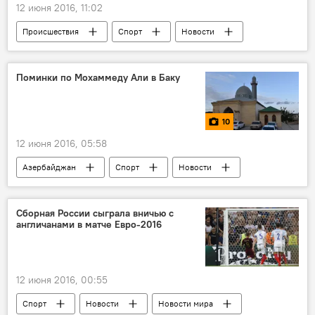
12 июня 2016, 11:02
Происшествия
Спорт
Новости
Новости мира
ЖИЗНЬ
Поминки по Мохаммеду Али в Баку
10
12 июня 2016, 05:58
Азербайджан
Спорт
Новости
Фото
МУЛЬТИМЕДИА
ЖИЗНЬ
Баку
Бузовна
Мохаммед Али
Сборная России сыграла вничью с
англичанами в матче Евро-2016
Бокс
Поминки
12 июня 2016, 00:55
Спорт
Новости
Новости мира