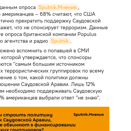
данным опроса
Sputnik.Мнения
,
 американцев – 68% считают, что США
тично прекратить поддержку Саудовской
кажет, что не спонсирует терроризм. Данные
те опроса британской компании Populus
о агентства и радио
Sputnik
.
ожено вспомнить о попавшей в СМИ
 которой утверждается, что спонсоры
яются "самым большим источником
х террористических группировок по всему
нение о том, какой политики должны
ношении Саудовской Аравии. Лишь 12%
 им необходимо поддерживать Саудовскую
0% американцев выбрали ответ "не знаю".