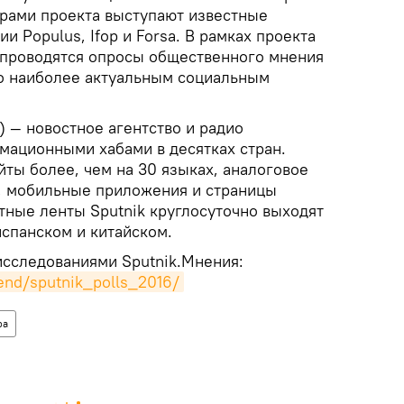
ерами проекта выступают известные
и Populus, Ifop и Forsa. В рамках проекта
 проводятся опросы общественного мнения
о наиболее актуальным социальным
) — новостное агентство и радио
ационными хабами в десятках стран.
айты более, чем на 30 языках, аналоговое
, мобильные приложения и страницы
тные ленты Sputnik круглосуточно выходят
испанском и китайском.
исследованиями Sputnik.Мнения:
end/sputnik_polls_2016/
ра