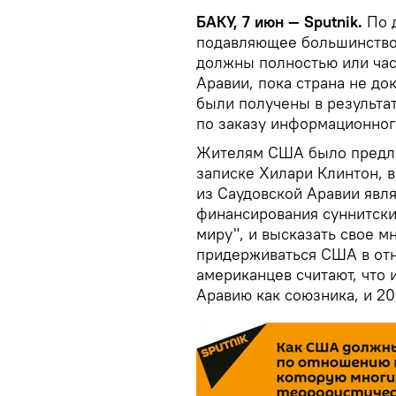
БАКУ, 7 июн — Sputnik.
По 
подавляющее большинство
должны полностью или час
Аравии, пока страна не до
были получены в результа
по заказу информационног
Жителям США было предл
записке Хилари Клинтон, в
из Саудовской Аравии явл
финансирования суннитски
миру", и высказать свое м
придерживаться США в от
американцев считают, что
Аравию как союзника, и 2