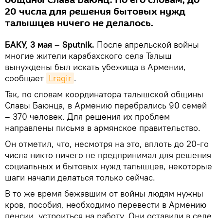
общины Слава Баюнц. По его словам, до
20 числа для решения бытовых нужд
талышцев ничего не делалось.
БАКУ, 3 мая – Sputnik.
После апрельской войны
многие жители карабахского села Талыш
вынуждены был искать убежища в Армении,
сообщает
Lragir
.
Так, по словам координатора талышской общины
Славы Баюнца, в Армению перебрались 90 семей
– 370 человек. Для решения их проблем
направлены письма в армянское правительство.
Он отметил, что, несмотря на это, вплоть до 20-го
числа никто ничего не предпринимал для решения
социальных и бытовых нужд талышцев, некоторые
шаги начали делаться только сейчас.
В то же время бежавшим от войны людям нужны
кров, пособия, необходимо перевести в Армению
пенсии, устроиться на работу. Они оставили в селе