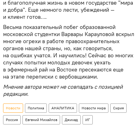
и благополучная жизнь в новом государстве "мира
и добра". Еще немного лести, убеждений —
и клиент готов….
Весьма показательный побег образованной
московской студентки Варвары Карауловой вскрыл
многие огрехи в работе правоохранительных
органов нашей страны, но, как говориться,
на ошибках учатся. И научились! Сейчас во многих
случаях попытки молодых девочек уехать
в эфемерный рай на Востоке пресекаются еще
на этапе переписки с вербовщиками.
Мнение автора может не совпадать с позицией
редакции.
Новости
Политика
АНАЛИТИКА
Новости мира
Сирия
Россия
Евгений Михайлов
Джихад
ИГ