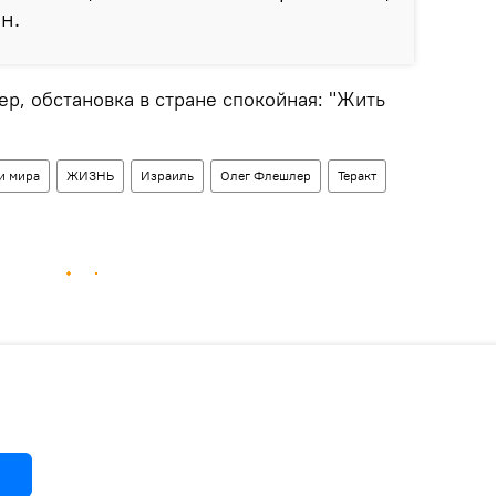
н.
р, обстановка в стране спокойная: "Жить
и мира
ЖИЗНЬ
Израиль
Олег Флешлер
Теракт