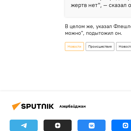
жертв нет", — сказал о
В целом же, указал Флешле
можно", подытожил он.
Новости
Происшествия
Новост
Азербайджан