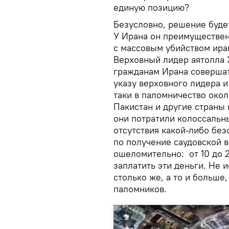
единую позицию?
Безусловно, решение буде
У Ирана он преимуществен
с массовым убийством иран
Верховный лидер аятолла
гражданам Ирана совершат
указу верховного лидера 
таки в паломничество око
Пакистан и другие страны
они потратили колоссальн
отсутствия какой-либо без
по получение саудовской 
ошеломительно: от 10 до 
заплатить эти деньги. Не 
столько же, а то и больш
паломников.