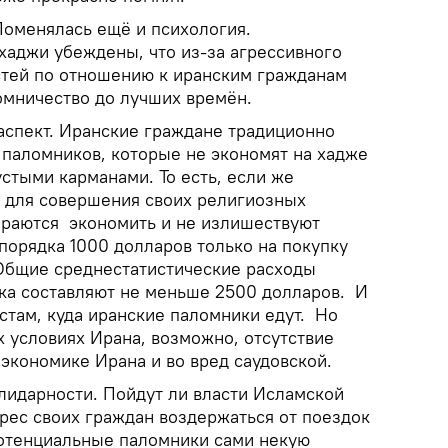
Поменялась ещё и психология.
аджи убеждены, что из-за агрессивного
стей по отношению к иранским гражданам
омничество до лучших времён.
аспект. Иранские граждане традиционно
 паломников, которые не экономят на хадже
стыми карманами. То есть, если же
н для совершения своих религиозных
раются экономить и не излишествуют
т порядка 1000 долларов только на покупку
Общие среднестатистические расходы
ка составляют не меньше 2500 долларов. И
стам, куда иранские паломники едут. Но
 условиях Ирана, возможно, отсутствие
у экономике Ирана и во вред саудовской.
олидарности. Пойдут ли власти Исламской
рес своих граждан воздержаться от поездок
отенциальные паломники сами некую