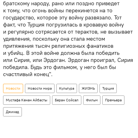
братскому народу, рано или поздно приведет
к тому, что огонь войны перекинется на то
государство, которое эту войну развязало. Тот
факт, что Турция погрузилась в кровавую войну
и регулярно сотрясается от терактов, не вызывает
удивления, поскольку она стала местом
притяжения тысяч религиозных фанатиков
и убийц. В этой войне должна была победить
или Сирия, или Эрдоган. Эрдоган проиграл, Сирия
победила. Будь это фильмом, у него был бы
счастливый конец".
Новости
Новости мира
Культура
ЖИЗНЬ
Турция
Мустафа Кенан Айбасты
Беран Сойсал
Фильм
Премьера
Джихад